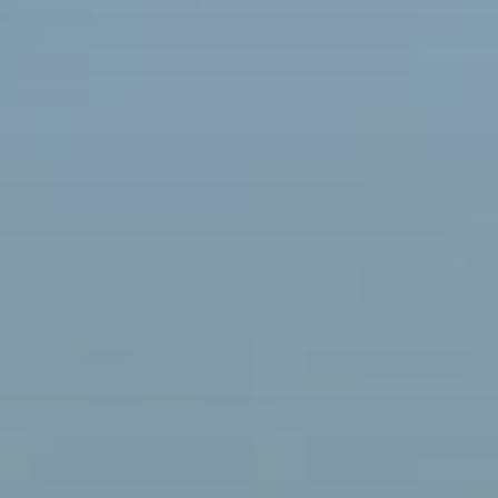
BLOG
QUEM SOMOS
Sobre nós
RESERVE CONOSCO
Conheça a equipe
Por que reservar conosco?
Português
(
USD-US$
)
Nossos prêmios e reconhecimentos
O que são passeios sob medida?
Ligação gratuíta: 888 2156 556
Feedback do cliente
Viaje com confiança
Fazendo o bem
Depósito totalmente reembolsável
Turismo sustentável
Seguro de viagem
Política de Privacidade
Garantia de melhor preço
Carreiras