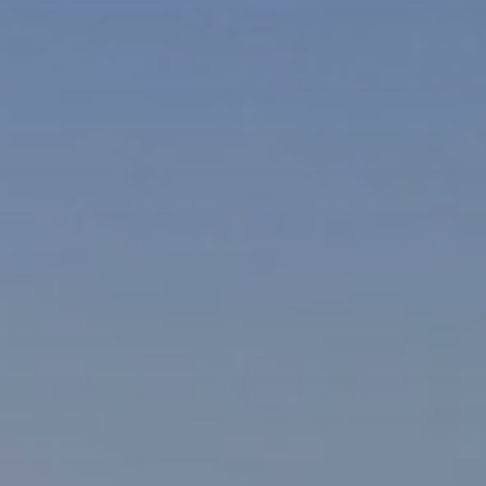
BLOG
Qui Sommes Nous
A propos
RESERVEZ AVEC NOUS
Rencontrez l'équipe
Pourquoi réserver avec nous ?
Français
(
USD-$US
)
Prix & Distinctions
Que sont des voyages sur-mesure ?
Numéro vert gratuit: 888 2156 556
Avis de nos clients
Voyagez en toute confiance
Notre impact
Acompte 100% remboursable
Tourisme durable
Assurance voyage
Politique de confidentialité
Meilleurs prix garantis
Offres d'emploi