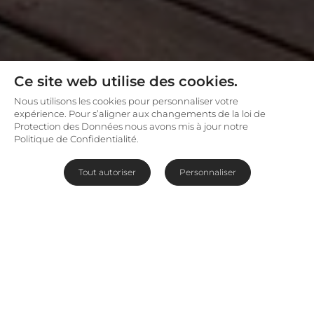
Ce site web utilise des cookies.
Nous utilisons les cookies pour personnaliser votre
expérience. Pour s’aligner aux changements de la loi de
Protection des Données nous avons mis à jour notre
Politique de Confidentialité.
Tout autoriser
Personnaliser
La migration des gnous au cœur des lacs salés
Les Pans de Makgadikgadi (8000 km²) et de Nxai
(3000 km²) constituent le vaste désert de sel qui se
situe juste en dessous du Parc National de Chobe,
au cœur du
Botswana
. Il s’agit de vaste pans
désertiques situés dans le nord-est du bassin
du Désert du Kalahari formés à partir du dépôt salin