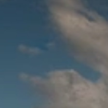
BLOG
Qui Sommes Nous
A propos
RESERVEZ AVEC NOUS
Rencontrez l'équipe
Pourquoi réserver avec nous ?
Français
(
USD-$US
)
Prix & Distinctions
Que sont des voyages sur-mesure ?
Numéro vert gratuit: 888 2156 556
Avis de nos clients
Voyagez en toute confiance
Notre impact
Acompte 100% remboursable
Tourisme durable
Assurance voyage
Politique de confidentialité
Meilleurs prix garantis
Offres d'emploi