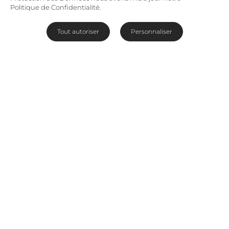
Politique de Confidentialité.
Tout autoriser
Personnaliser
Faites l’expérience du luxe au milieu des Big 5
La Réserve privée de Nambiti se trouve dans la
région du
KwaZulu-Natal
, à 2h30 de route
de
Durban
et à 4 heures de
Johannesburg
. Cette
réserve magnifique a l’avantage de se trouver dans
une région sans paludisme, à proximité des
célèbres
champs de bataille
d’Isandlwana et de
Rorke’s Drift ainsi que des collines des Midlands.
Lire plus
Filtrer par
Prix
Destinations