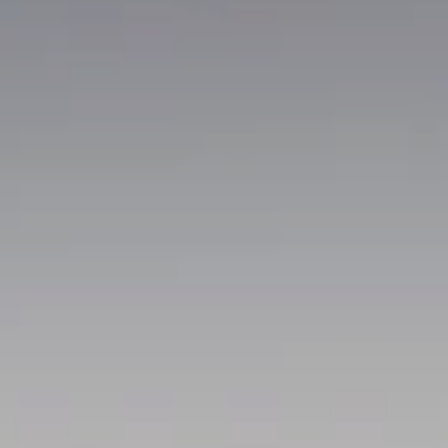
BLOG
Qui Sommes Nous
A propos
RESERVEZ AVEC NOUS
Rencontrez l'équipe
Pourquoi réserver avec nous ?
Français
(
USD-$US
)
Prix & Distinctions
Que sont des voyages sur-mesure ?
Numéro vert gratuit: 888 2156 556
Avis de nos clients
Voyagez en toute confiance
Notre impact
Acompte 100% remboursable
Tourisme durable
Assurance voyage
Politique de confidentialité
Meilleurs prix garantis
Offres d'emploi