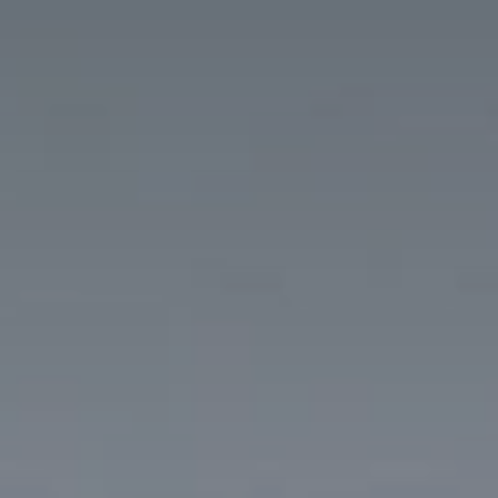
BLOG
Quiénes Somos
Acerca de nosotros
Reserve con nosotros
Nuestro equipo
¿Por qué reservar con nosotros?
Español
(
USD-US$
)
Premios
¿Qué son los viajes a medida?
Llame sin costo: 888 2156 556
Comentarios de nuestros clientes
Viaje con confianza
Nuestro impacto
Nuestro depósito 100% reembolsable
Turismo sustentable
Seguro de viajes
Política de privacidad
Garantía de precio
Empleos