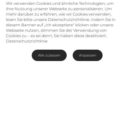
Wir verwenden Cookies und ähnliche Technologien, um
Ihre Nutzung unserer Webseite zu personalisieren. Um
mehr darüber zu erfahren, wie wir Cookies verwenden,
lesen Sie bitte unsere Datenschutzrichtlinie. Indem Sie in
diesem Banner auf „Ich akzeptiere" klicken oder unsere
Webseite nutzen, stimmen Sie der Verwendung von
Cookies zu – es sei denn, Sie haben diese deaktiviert.
Datenschutzrichtlinie
Alle zulassen
Anpassen
Umweltfreundliche Unterkunft
am Mara River
Das
Little Governors' Camp
hat seit seiner
Entstehung 1976 schon viele internationale
Preise erhalten. Die Unterkunft befindet sich am
Mara-Fluss in Kenias berühmter Masai Mara und
begeistert ihre Gäste mit einer artenreichen