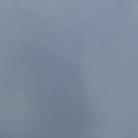
BLOG
Über Uns
Über Rhino Africa
MIT UNS REISEN
Unser Team
Warum Sie mit uns buchen sollten
Deutsch
(
USD-$
)
Auszeichnungen
Individualreisen in Afrika
Gebührenfrei: 888 2156 556
Kundenfeedback
Rhino Africa Reisesicherheit
Gutes Tun
Unsere 100% erstattungsfähige Anzahlung
Nachhaltiger Tourismus
Reiseversicherung
Datenschutzrichtlinie
Preisgarantie
Jobs