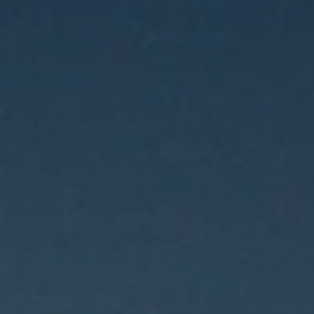
BLOG
Über Uns
Über Rhino Africa
MIT UNS REISEN
Unser Team
Warum Sie mit uns buchen sollten
Deutsch
(
USD-$
)
Auszeichnungen
Individualreisen in Afrika
Gebührenfrei: 888 2156 556
Kundenfeedback
Rhino Africa Reisesicherheit
Gutes Tun
Unsere 100% erstattungsfähige Anzahlung
Nachhaltiger Tourismus
Reiseversicherung
Datenschutzrichtlinie
Preisgarantie
Jobs