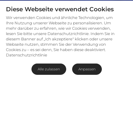
Diese Webseite verwendet Cookies
Wir verwenden Cookies und ähnliche Technologien, um
Ihre Nutzung unserer Webseite zu personalisieren. Um
mehr darüber zu erfahren, wie wir Cookies verwenden,
lesen Sie bitte unsere Datenschutzrichtlinie. Indem Sie in
diesem Banner auf „Ich akzeptiere" klicken oder unsere
Webseite nutzen, stimmen Sie der Verwendung von
Cookies zu – es sei denn, Sie haben diese deaktiviert.
Datenschutzrichtlinie
Alle zulassen
Anpassen
1001 Nacht in Uganda
Uganda hat viele Facetten: Mit neun
Nationalparks und sechs Wildreservaten
bekommen Sie die perfekte Möglichkeit, alle
Aspekte der afrikanischen Natur und Wildnis zu