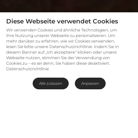
Diese Webseite verwendet Cookies
Wir verwenden Cookies und ähnliche Technologien, um
Ihre Nutzung unserer Webseite zu personalisieren. Um
mehr darüber zu erfahren, wie wir Cookies verwenden,
lesen Sie bitte unsere Datenschutzrichtlinie. Indem Sie in
diesem Banner auf „Ich akzeptiere" klicken oder unsere
Webseite nutzen, stimmen Sie der Verwendung von
Cookies zu – es sei denn, Sie haben diese deaktiviert.
Datenschutzrichtlinie
Alle zulassen
Anpassen
Familienfreundliche Safari-
Lodge an der Garden Route
Die
HillsNek Safaris Lodge
befindet sich im