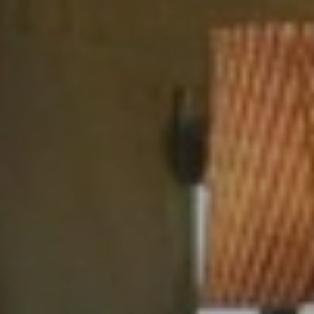
BLOG
Über Uns
Über Rhino Africa
MIT UNS REISEN
Unser Team
Warum Sie mit uns buchen sollten
Deutsch
(
USD-$
)
Auszeichnungen
Individualreisen in Afrika
Gebührenfrei: 888 2156 556
Kundenfeedback
Rhino Africa Reisesicherheit
Gutes Tun
Unsere 100% erstattungsfähige Anzahlung
Nachhaltiger Tourismus
Reiseversicherung
Datenschutzrichtlinie
Preisgarantie
Jobs