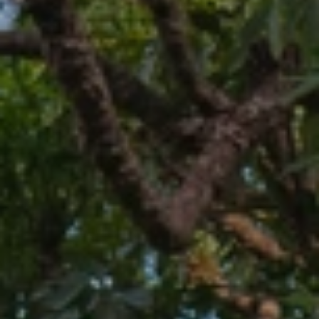
BLOG
Über Uns
Über Rhino Africa
MIT UNS REISEN
Unser Team
Warum Sie mit uns buchen sollten
Deutsch
(
USD-$
)
Auszeichnungen
Individualreisen in Afrika
Gebührenfrei: 888 2156 556
Kundenfeedback
Rhino Africa Reisesicherheit
Gutes Tun
Unsere 100% erstattungsfähige Anzahlung
Nachhaltiger Tourismus
Reiseversicherung
Datenschutzrichtlinie
Preisgarantie
Jobs