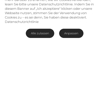
lesen Sie bitte unsere Datenschutzrichtlinie. Indem Sie in
diesem Banner auf „Ich akzeptiere" klicken oder unsere
Webseite nutzen, stimmen Sie der Verwendung von
Cookies zu – es sei denn, Sie haben diese deaktiviert.
Datenschutzrichtlinie
Alle zulassen
Anpassen
Malariafreie Safari am Ostkap
Die
Amakhala Woodbury Lodge
liegt im
gleichnamigen Amakhala Game Reserve, ideal
für Ihre malariafreie Safari an der Garden Route
im Eastern Cape Südafrikas, rund 40
Fahrminuten von Port Elizabeth entfernt.
Mehr