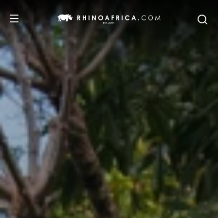
REISEZIELE
REISEIDEEN
SAFARI-ERLEBNISSE
UNSERE EMPFEHLUNGEN